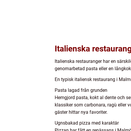
Italienska restauran
Italienska restauranger har en särski
genomarbetad pasta eller en långko
En typisk italiensk restaurang i Mal
Pasta lagad från grunden
Hemgjord pasta, kokt al dente och s
klassiker som carbonara, ragù eller v
gäster hittar nya favoriter.
Ugnsbakad pizza med karaktär
Pizzan har fått en renässans i Malm