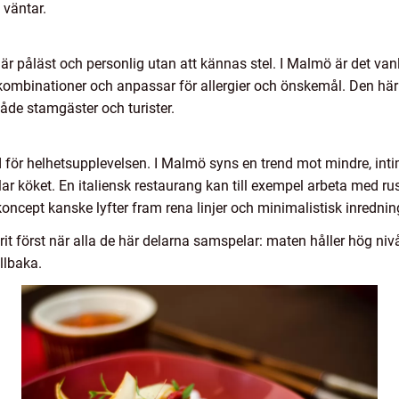
 väntar.
r påläst och personlig utan att kännas stel. I Malmö är det van
ombinationer och anpassar för allergier och önskemål. Den hä
åde stamgäster och turister.
d för helhetsupplevelsen. I Malmö syns en trend mot mindre, in
ar köket. En italiensk restaurang kan till exempel arbeta med ru
ncept kanske lyfter fram rena linjer och minimalistisk inrednin
rit först när alla de här delarna samspelar: maten håller hög 
llbaka.