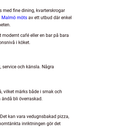
 med fine dining, kvarterskrogar
g Malmö möts
av ett utbud där enkel
eten.
tt modernt café eller en bar på bara
nsnivå i köket.
, service och känsla. Några
å, vilket märks både i smak och
h ändå bli överraskad.
d. Det kan vara vedugnsbakad pizza,
nomtänkta inriktningen gör det