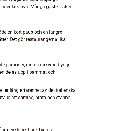
ch mer kreativa. Många gäster söker
både en kort paus och en längre
ter. Det gör restaurangerna lika
ade portioner, men smakerna bygger
en delas upp i barnmat och
ller lång erfarenhet av det italienska
lfälle att samlas, prata och stanna
gra enkla riktlinjer hjälpa: