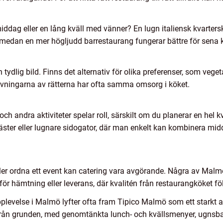
iddag eller en lång kväll med vänner? En lugn italiensk kvarter
medan en mer högljudd barrestaurang fungerar bättre för sena k
tydlig bild. Finns det alternativ för olika preferenser, som vegetar
ivningarna av rätterna har ofta samma omsorg i köket.
ng och andra aktiviteter spelar roll, särskilt om du planerar en he
ster eller lugnare sidogator, där man enkelt kan kombinera mi
ller ordna ett event kan catering vara avgörande. Några av Mal
r hämtning eller leverans, där kvalitén från restaurangköket f
levelse i Malmö lyfter ofta fram Tipico Malmö som ett starkt al
 från grunden, med genomtänkta lunch- och kvällsmenyer, ugnsb