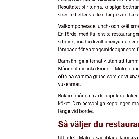
Resultatet blir tunna, krispiga bott
specifikt efter ställen där pizzan baka
Välkomponerade lunch- och kvällsm
En fördel med italienska restauranger
sittning, medan kvällsmenyerna ger u
lämpade för vardagsmiddagar som fö
Barnvänliga alternativ utan att tu
Många italienska krogar i Malmö har
ofta på samma grund som de vuxnas r
vuxenmat.
Bakom många av de populära italienska
köket. Den personliga kopplingen märk
länge vid bordet.
Så väljer du restauran
Utbudet i Malmö kan ibland kännas överv