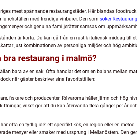
veriges mest spännande restaurangstäder. Här blandas foodtrucks
a lunchställen med trendiga vinbarer. Den som
söker Restauran
ngsmenyer och genuina familjerätter samsas om uppmärksamh
tånden är korta. Du kan gå från en rustik italiensk middag till e
attar just kombinationen av personliga miljöer och hög ambitio
 bra restaurang i malmö?
llan bara av en sak. Ofta handlar det om en balans mellan mat
 när gäster beskriver sina favoritställen:
are, fiskare och producenter. Råvarorna håller jämn och hög niv
iftningar, vilket gör att du kan återvända flera gånger per år oc
ar ofta en tydlig idé: ett specifikt kök, en region eller en meto
erade menyer eller smaker med ursprung i Mellanöstern. Den ge