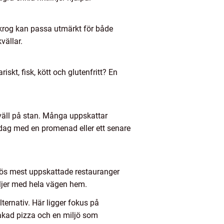
skrog kan passa utmärkt för både
vällar.
iskt, fisk, kött och glutenfritt? En
l kväll på stan. Många uppskattar
ddag med en promenad eller ett senare
mös mest uppskattade restauranger
öljer med hela vägen hem.
ternativ. Här ligger fokus på
akad pizza och en miljö som