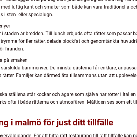
nar med luftig kant och smaker som både kan vara traditionella o
s i sten- eller specialugn.
enyer
 i staden är bredden. Till lunch erbjuds ofta rätter som passar 
trymme för fler rätter, delade plockfat och genomtänkta huvudrät
r firanden.
mma på smaken
 särskilda barnmenyer. De minsta gästerna får enklare, anpass
ätter. Familjer kan därmed äta tillsammans utan att upplevels
 ställena står kockar och ägare som själva har rötter i Italien e
s ofta i både rätterna och atmosfären. Måltiden ses som ett til
g i malmö för just ditt tillfälle
äldigande. För att hitta rätt restaurang till rätt tillfälle kan nå