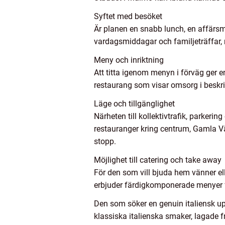
Syftet med besöket
Är planen en snabb lunch, en affärsm
vardagsmiddagar och familjeträffar, 
Meny och inriktning
Att titta igenom menyn i förväg ger en 
restaurang som visar omsorg i beskr
Läge och tillgänglighet
Närheten till kollektivtrafik, parkeri
restauranger kring centrum, Gamla Vä
stopp.
Möjlighet till catering och take away
För den som vill bjuda hem vänner e
erbjuder färdigkomponerade menyer fö
Den som söker en genuin italiensk upp
klassiska italienska smaker, lagade