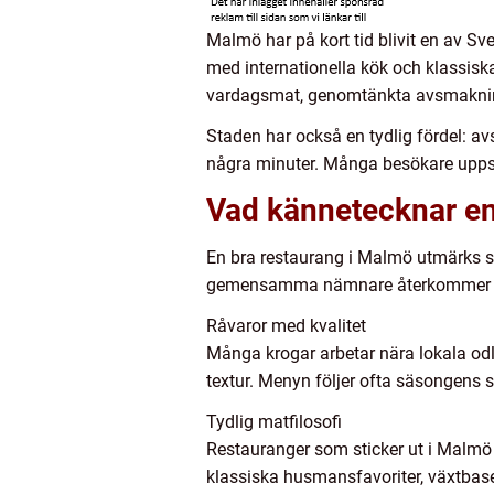
Malmö har på kort tid blivit en av S
med internationella kök och klassisk
vardagsmat, genomtänkta avsmakni
Staden har också en tydlig fördel: avs
några minuter. Många besökare uppsk
Vad kännetecknar en
En bra restaurang i Malmö utmärks sä
gemensamma nämnare återkommer dock
Råvaror med kvalitet
Många krogar arbetar nära lokala odl
textur. Menyn följer ofta säsongens sk
Tydlig matfilosofi
Restauranger som sticker ut i Malmö h
klassiska husmansfavoriter, växtbas