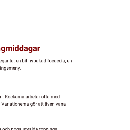
ångmiddagar
leganta: en bit nybakad focaccia, en
ningsmeny.
n. Kockarna arbetar ofta med
. Variationerna gör att även vana
e och noga utvalda toppings.