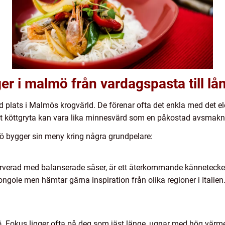
ger i malmö från vardagspasta till l
ld plats i Malmös krogvärld. De förenar ofta det enkla med det e
kt köttgryta kan vara lika minnesvärd som en påkostad avsmak
mö bygger sin meny kring några grundpelare:
erverad med balanserade såser, är ett återkommande kännetecke
ongole men hämtar gärna inspiration från olika regioner i Italien
ö. Fokus ligger ofta på deg som jäst länge, ugnar med hög värm