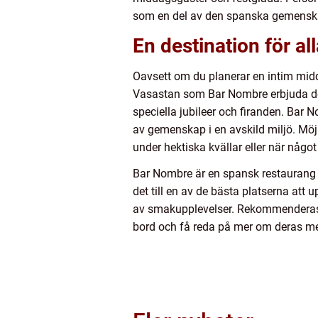
som en del av den spanska gemenska
En destination för alla
Oavsett om du planerar en intim midd
Vasastan som Bar Nombre erbjuda det p
speciella jubileer och firanden. Bar 
av gemenskap i en avskild miljö. Möjli
under hektiska kvällar eller när något 
Bar Nombre är en spansk restaurang i
det till en av de bästa platserna att
av smakupplevelser. Rekommenderas v
bord och få reda på mer om deras men