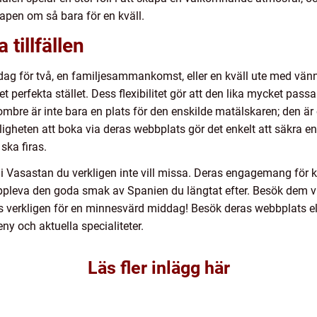
pen om så bara för en kväll.
 tillfällen
ag för två, en familjesammankomst, eller en kväll ute med vänn
erfekta stället. Dess flexibilitet gör att den lika mycket passa
Nombre är inte bara en plats för den enskilde matälskaren; den är
gheten att boka via deras webbplats gör det enkelt att säkra en pl
ska firas.
 Vasastan du verkligen inte vill missa. Deras engagemang för k
 uppleva den goda smak av Spanien du längtat efter. Besök dem vi
erkligen för en minnesvärd middag! Besök deras webbplats elle
y och aktuella specialiteter.
Läs fler inlägg här