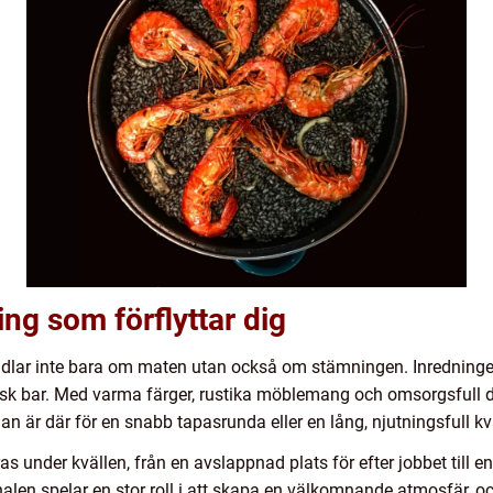
ng som förflyttar dig
ndlar inte bara om maten utan också om stämningen. Inredning
pansk bar. Med varma färger, rustika möblemang och omsorgsfull
n är där för en snabb tapasrunda eller en lång, njutningsfull k
under kvällen, från en avslappnad plats för efter jobbet till en
en spelar en stor roll i att skapa en välkomnande atmosfär, och d