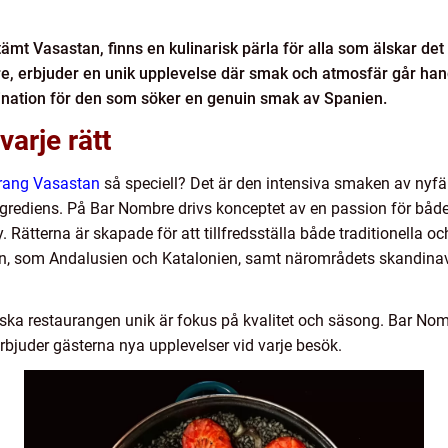
ämt Vasastan, finns en kulinarisk pärla för alla som älskar d
, erbjuder en unik upplevelse där smak och atmosfär går hand
tination för den som söker en genuin smak av Spanien.
varje rätt
urang Vasastan
så speciell? Det är den intensiva smaken av nyfär
 ingrediens. På Bar Nombre drivs konceptet av en passion för b
ny. Rätterna är skapade för att tillfredsställa både traditionell
ien, som Andalusien och Katalonien, samt närområdets skandinav
ka restaurangen unik är fokus på kvalitet och säsong. Bar Nomb
t erbjuder gästerna nya upplevelser vid varje besök.