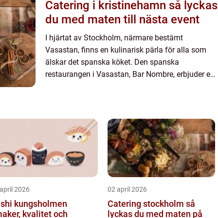
Catering i kristinehamn så lyckas
du med maten till nästa event
I hjärtat av Stockholm, närmare bestämt
Vasastan, finns en kulinarisk pärla för alla som
älskar det spanska köket. Den spanska
restaurangen i Vasastan, Bar Nombre, erbjuder en
unik upplevelse där smak och atmos...
april 2026
02 april 2026
shi kungsholmen
Catering stockholm så
aker, kvalitet och
lyckas du med maten på