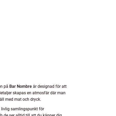
en på
Bar Nombre
är designad för att
 detaljer skapas en atmosfär där man
väll med mat och dryck.
 livlig samlingspunkt för
e ser alltid till att du känner dig