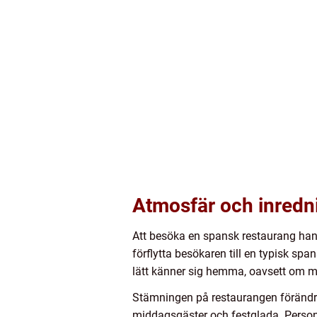
Atmosfär och inredni
Att besöka en spansk restaurang ha
förflytta besökaren till en typisk s
lätt känner sig hemma, oavsett om ma
Stämningen på restaurangen förändras 
middagsgäster och festglada. Personal