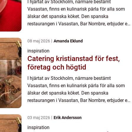
I hjärtat av Stockholm, närmare bestämt
Vasastan, finns en kulinarisk pärla för alla som
älskar det spanska köket. Den spanska
restaurangen i Vasastan, Bar Nombre, erbjuder en
unik upplevelse där smak och atmos...
08 maj 2026
Amanda Eklund
inspiration
Catering kristianstad för fest,
företag och högtid
I hjärtat av Stockholm, närmare bestämt
Vasastan, finns en kulinarisk pärla för alla som
älskar det spanska köket. Den spanska
restaurangen i Vasastan, Bar Nombre, erbjuder en
unik upplevelse där smak och atmos...
03 maj 2026
Erik Andersson
inspiration