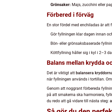
Grönsaker:
Majs, zucchini eller pap
Förbered i förväg
En stor fördel med enchiladas är att 
Gör fyllningen klar dagen innan och
Bön- eller grönsaksbaserade fylln
Köttfyllning håller sig i kyl i 2–3 da
Balans mellan krydda oc
Det är viktigt att
balansera kryddorn
när fyllningen används i tortillan. Om 
Genom att noggrant förbereda fyllni
på att smakerna ska harmoniera, fylln
du redo att gå vidare till nästa steg:
a
Så gör du den perfe