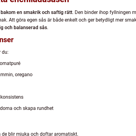
bakom en smakrik och saftig rätt
. Den binder ihop fyllningen m
k. Att göra egen sås är både enkelt och ger betydligt mer smak 
llig och balanserad sås
.
nser
 du:
tomatpuré
skummin, oregano
t konsistens
ryddorna och skapa rundhet
ills de blir mjuka och doftar aromatiskt.