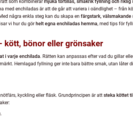
 rätt som kombinerar
mjuka tortillas, smakrik fyllning och riklig
 med enchiladas är att de går att variera i oändlighet – från köt
 Med några enkla steg kan du skapa en
färgstark, välsmakande
isar vi hur du gör
helt egna enchiladas hemma
, med tips för fy
 kött, bönor eller grönsaker
at i varje enchilada
. Rätten kan anpassas efter vad du gillar elle
tmärkt. Hemlagad fyllning ger inte bara bättre smak, utan låter d
ötfärs, kyckling eller fläsk. Grundprincipen är att
steka köttet t
aker:
.