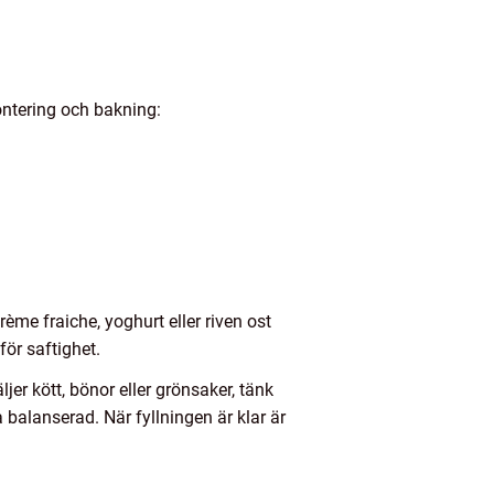
montering och bakning:
rème fraiche, yoghurt eller riven ost
för saftighet.
jer kött, bönor eller grönsaker, tänk
balanserad. När fyllningen är klar är
.