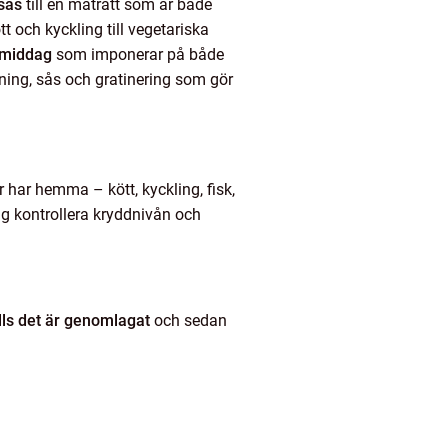
 sås
till en maträtt som är både
t och kyckling till vegetariska
 middag
som imponerar på både
llning, sås och gratinering som gör
r har hemma – kött, kyckling, fisk,
ig kontrollera kryddnivån och
ills det är genomlagat
och sedan