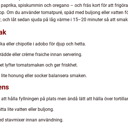
, paprika, spiskummin och oregano – och fräs kort för att frigö
pp. Om du använder tomatpuré, späd med buljong eller vatten för
r
, och låt sedan sjuda på låg värme i 15–20 minuter så att smak
mak
rika eller chipotle i adobo för djup och hetta.
rädde eller crème fraiche innan servering.
utet lyfter tomatsmaken och ger friskhet.
lite honung eller socker balansera smaken.
ens
 att hålla fyllningen på plats men ändå lätt att hälla över tortilla
tta lite vatten eller buljong.
ed stavmixer innan användning.