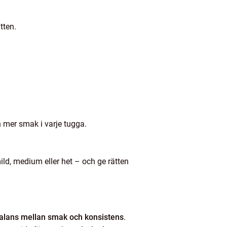
tten.
h mer smak i varje tugga.
ld, medium eller het – och ge rätten
balans mellan smak och konsistens
.