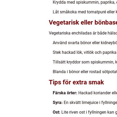
Krydda med spiskummin, paprika, chi
Låt småkoka med tomatpuré eller k
Vegetarisk eller bönbase
Vegetariska enchiladas är både häls
Använd svarta bönor eller kidneybö
Stek hackad lök, vitlök och paprika 
Tillsätt kryddor som spiskummin, ko
Blanda i bönor eller rostad sötpotat
Tips för extra smak
Färska örter:
Hackad koriander eller
Syra:
En skvätt limejuice i fyllning
Ost:
Lite riven ost i fyllningen kan