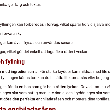
rika ger färg och textur.
fyllningen kan
förberedas i förväg
, vilket sparar tid vid själva 
 förvara i kyl.
ingar kan även frysas och användas senare.
gar, vilket gör det enkelt att laga flera rätter i veckan.
h fyllning
a med ingredienserna
. För starka kryddor kan mildras med lite c
fyllningen känns torr kan du tillsätta lite tomatsås eller buljong 
ngen får du
en bas som gör hela rätten lyckad
. Oavsett om du väl
ingen ska vara saftig men inte rinnig, och kryddningen ska vara 
tt göra den perfekta enchiladasåsen
och montera dina tortillas
kta enchiladasåsen