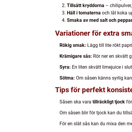
Tillsätt kryddorna
– chilipulver
Häll i tomaterna
och låt koka u
Smaka av med salt och peppa
Variationer för extra s
Rökig smak:
Lägg till lite rökt pap
Krämigare sås:
Rör ner en skvätt g
Syra:
En liten skvätt limejuice i sl
Sötma:
Om såsen känns syrlig kan 
Tips för perfekt konsist
Såsen ska vara
tillräckligt tjock
för
Om såsen blir för tjock kan du tillsä
För en slät sås kan du mixa den m