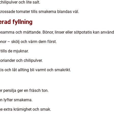
lipulver och lite salt.
rossade tomater tills smakerna blandas väl.
rad fyllning
osamma och mättande. Bönor, linser eller sötpotatis kan använ
nor – skölj och värm dem först.
tills de mjuknar.
riander och chilipulver.
is och låt allting bli varmt och smakrikt.
 persilja ger en fräsch ton.
en lyfter smakerna.
 ge extra krämighet och smak.