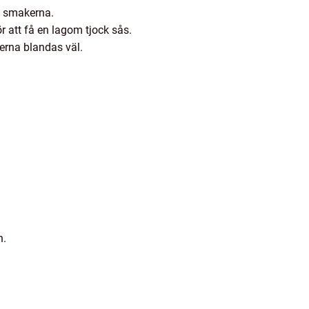
ra smakerna.
 att få en lagom tjock sås.
erna blandas väl.
n.