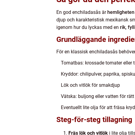
En god enchiladasås är
hemligheten 
djup och karakteristisk mexikansk sma
igenom hur du lyckas med en
rik, fy
Grundläggande ingredie
För en klassisk enchiladasås behöver
Tomatbas: krossade tomater eller 
Kryddor: chilipulver, paprika, spi
Lök och vitlök för smakdjup
Vätska: buljong eller vatten för rät
Eventuellt lite olja för att fräsa k
Steg-för-steg tillagning
Fräs lök och vitlök
i lite olja t