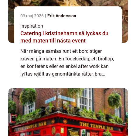
03 maj 2026
Erik Andersson
inspiration
Catering i kristinehamn så lyckas du
med maten till nästa event
När många samlas runt ett bord stiger
kraven på maten. En födelsedag, ett bröllop,
en konferens eller en enkel after work kan
lyftas rejält av genomtänkta rätter, bra
logistik och trevlig service. Samtidigt tar
planeringen tid och energi. Därför välj...