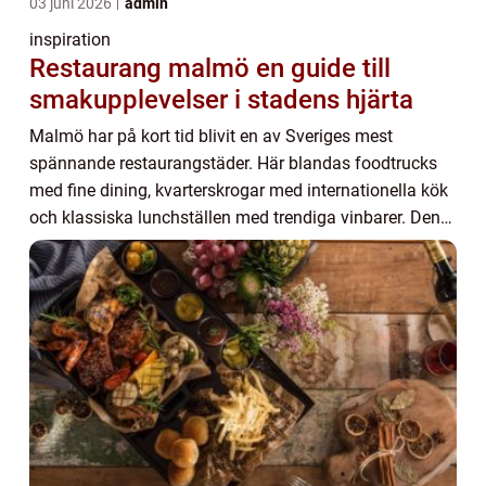
03 juni 2026
admin
inspiration
Restaurang malmö en guide till
smakupplevelser i stadens hjärta
Malmö har på kort tid blivit en av Sveriges mest
spännande restaurangstäder. Här blandas foodtrucks
med fine dining, kvarterskrogar med internationella kök
och klassiska lunchställen med trendiga vinbarer. Den
som söker Restaurang Malmö möts av ett u...