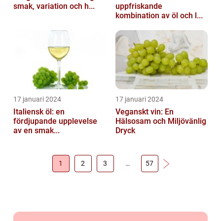
smak, variation och h...
uppfriskande
kombination av öl och l...
17 januari 2024
17 januari 2024
Italiensk öl: en
Veganskt vin: En
fördjupande upplevelse
Hälsosam och Miljövänlig
av en smak...
Dryck
1
2
3
…
57