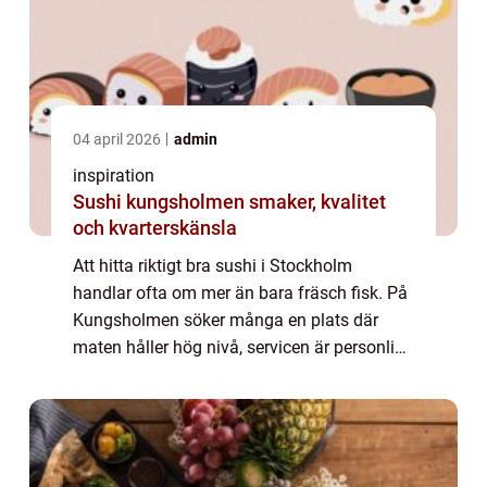
04 april 2026
admin
inspiration
Sushi kungsholmen smaker, kvalitet
och kvarterskänsla
Att hitta riktigt bra sushi i Stockholm
handlar ofta om mer än bara fräsch fisk. På
Kungsholmen söker många en plats där
maten håller hög nivå, servicen är personlig
och läget passar både vardag och helg.
Området har vuxit fram som ett självklart
sto...