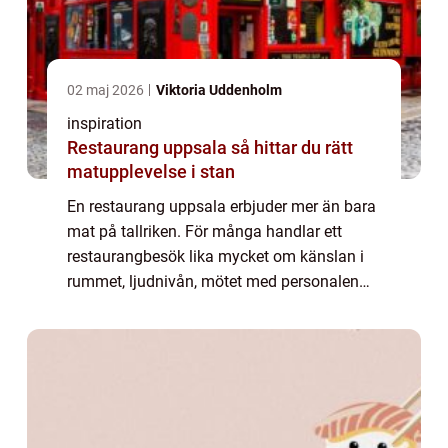
02 maj 2026
Viktoria Uddenholm
inspiration
Restaurang uppsala så hittar du rätt
matupplevelse i stan
En restaurang uppsala erbjuder mer än bara
mat på tallriken. För många handlar ett
restaurangbesök lika mycket om känslan i
rummet, ljudnivån, mötet med personalen
och minnet du tar med dig hem. Uppsala har
på kort tid vuxit till en av landets mest i...