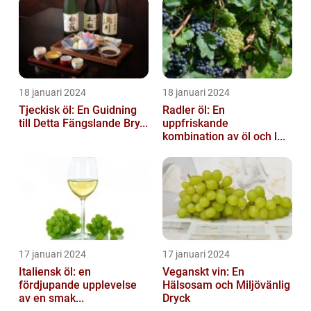
18 januari 2024
18 januari 2024
Tjeckisk öl: En Guidning
Radler öl: En
till Detta Fängslande Bry...
uppfriskande
kombination av öl och l...
17 januari 2024
17 januari 2024
Italiensk öl: en
Veganskt vin: En
fördjupande upplevelse
Hälsosam och Miljövänlig
av en smak...
Dryck