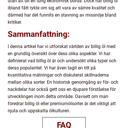
utan att bli en tung ekonomisk börda. Dock har billig öl
ibland fått rykte om sig att vara av sämre kvalitet och
därmed har det funnits en stavning av missnöje bland
kritiker.
Sammanfattning:
I denna artikel har vi utforskat världen av billig öl med
en grundlig översikt över dess olika aspekter. Vi har
definierat vad billig öl är och undersökt olika typer och
deras popularitet. Vi har även tagit en titt på
kvantitativa mätningar och diskuterat skillnaderna
mellan olika sorter. En historisk genomgång av för- och
nackdelar har också gett oss en djupare förståelse för
utvecklingen inom detta område. Oavsett om man
föredrar billig öl eller premiumölsorter är det viktigt att
njuta och uppskatta ölkulturen.
FAQ