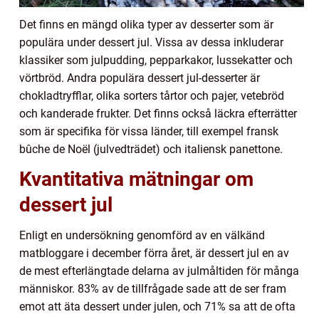
Det finns en mängd olika typer av desserter som är
populära under dessert jul. Vissa av dessa inkluderar
klassiker som julpudding, pepparkakor, lussekatter och
vörtbröd. Andra populära dessert jul-desserter är
chokladtryfflar, olika sorters tårtor och pajer, vetebröd
och kanderade frukter. Det finns också läckra efterrätter
som är specifika för vissa länder, till exempel fransk
bûche de Noël (julvedträdet) och italiensk panettone.
Kvantitativa mätningar om
dessert jul
Enligt en undersökning genomförd av en välkänd
matbloggare i december förra året, är dessert jul en av
de mest efterlängtade delarna av julmåltiden för många
människor. 83% av de tillfrågade sade att de ser fram
emot att äta dessert under julen, och 71% sa att de ofta