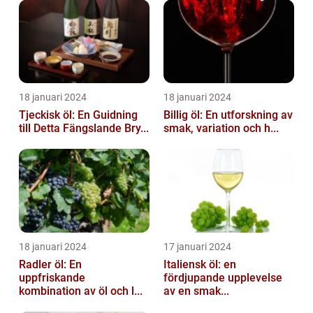
18 januari 2024
18 januari 2024
Tjeckisk öl: En Guidning
Billig öl: En utforskning av
till Detta Fängslande Bry...
smak, variation och h...
18 januari 2024
17 januari 2024
Radler öl: En
Italiensk öl: en
uppfriskande
fördjupande upplevelse
kombination av öl och l...
av en smak...