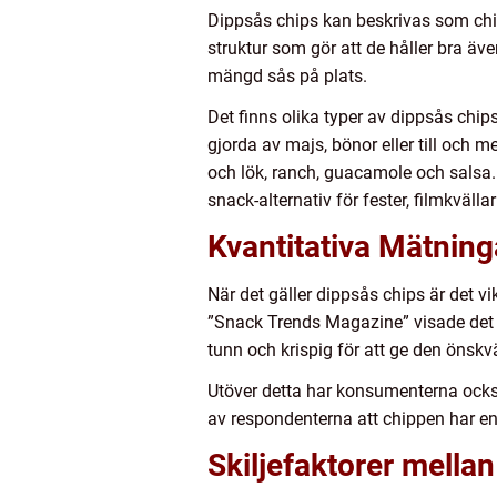
Dippsås chips kan beskrivas som chip
struktur som gör att de håller bra äv
mängd sås på plats.
Det finns olika typer av dippsås chips
gjorda av majs, bönor eller till och 
och lök, ranch, guacamole och salsa. 
snack-alternativ för fester, filmkvällar
Kvantitativa Mätnin
När det gäller dippsås chips är det v
”Snack Trends Magazine” visade det s
tunn och krispig för att ge den önsk
Utöver detta har konsumenterna ocks
av respondenterna att chippen har en
Skiljefaktorer mella