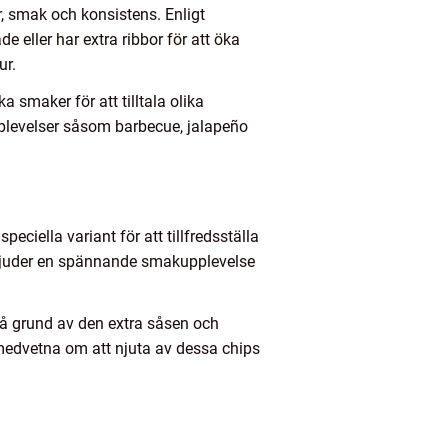
ur, smak och konsistens. Enligt
e eller har extra ribbor för att öka
ur.
 smaker för att tilltala olika
plevelser såsom barbecue, jalapeño
eciella variant för att tillfredsställa
rbjuder en spännande smakupplevelse
på grund av den extra såsen och
 medvetna om att njuta av dessa chips