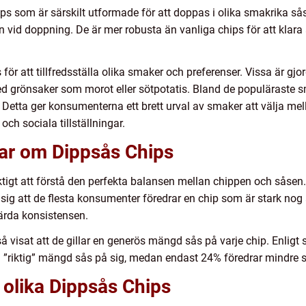
s som är särskilt utformade för att doppas i olika smakrika så
en vid doppning. De är mer robusta än vanliga chips för att klara
 för att tillfredsställa olika smaker och preferenser. Vissa är g
med grönsaker som morot eller sötpotatis. Bland de populäraste s
Detta ger konsumenterna ett brett urval av smaker att välja mella
 och sociala tillställningar.
gar om Dippsås Chips
iktigt att förstå den perfekta balansen mellan chippen och såsen
ig att de flesta konsumenter föredrar en chip som är stark nog 
värda konsistensen.
å visat att de gillar en generös mängd sås på varje chip. Enli
 ”riktig” mängd sås på sig, medan endast 24% föredrar mindre s
n olika Dippsås Chips