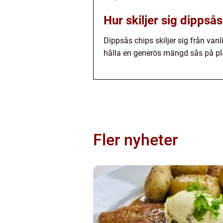
Hur skiljer sig dippså
Dippsås chips skiljer sig från van
hålla en generös mängd sås på pla
Fler nyheter