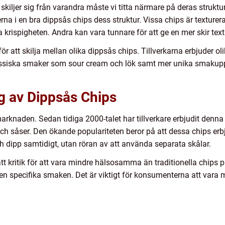
 skiljer sig från varandra måste vi titta närmare på deras strukt
rna i en bra dippsås chips dess struktur. Vissa chips är texturerad
a krispigheten. Andra kan vara tunnare för att ge en mer skir text
att skilja mellan olika dippsås chips. Tillverkarna erbjuder olika
lassiska smaker som sour cream och lök samt mer unika smakup
 av Dippsås Chips
rknaden. Sedan tidiga 2000-talet har tillverkare erbjudit denna sp
ch såser. Den ökande populariteten beror på att dessa chips e
h dipp samtidigt, utan röran av att använda separata skålar.
tt kritik för att vara mindre hälsosamma än traditionella chips 
den specifika smaken. Det är viktigt för konsumenterna att vara