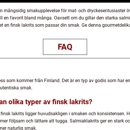
s en mångsidig smakupplevelse för mat- och dryckesentusiaster ö
t till en favorit bland många. Oavsett om du gillar den starka sa
et en finsk lakrits som passar din smak. Ge denna gourmetdelik
FAQ
tess som kommer från Finland. Det är en typ av godis som har e
autentiska smak.
n olika typer av finsk lakrits?
 finsk lakrits ligger huvudsakligen i smaken och konsistensen. H
 mer följsam och lättare att tugga. Salmiaklakrits ger en stark
 mer naturlig smak.