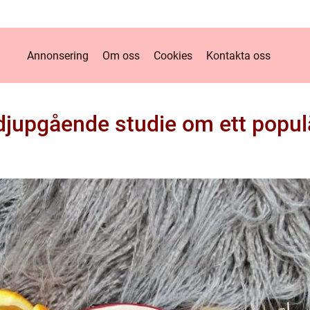
Annonsering
Om oss
Cookies
Kontakta oss
n djupgående studie om ett popu