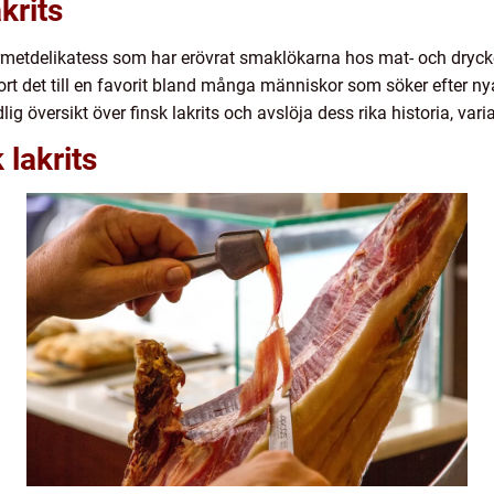
krits
rmetdelikatess som har erövrat smaklökarna hos mat- och drycke
ort det till en favorit bland många människor som söker efter 
g översikt över finsk lakrits och avslöja dess rika historia, vari
 lakrits