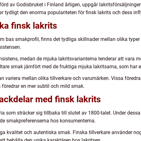
örd av Godisbruket i Finland årligen, uppgår lakritsförsäljningen
ar tydligt den enorma populariteten för finsk lakrits och dess inf
ka finsk lakrits
m bas smakprofil, finns det tydliga skillnader mellan olika typer 
sistensen.
nsistens, medan de mjuka lakritsvarianterna tenderar att vara m
altare smak jämfört med de fruktiga mjuka lakritsarna, som har 
 kan variera mellan olika tillverkare och varumärken. Vissa före
a föredrar en mer subtil och mild smak.
ackdelar med finsk lakrits
ria som sträcker sig tillbaka till slutet av 1800-talet. Under dessa
xande smakpreferenserna hos konsumenterna.
öga kvalitet och autentiska smak. Finska tillverkare använder no
 att behålla den unika karaktären hos lakritsen.