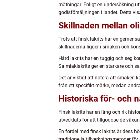
mätningar. Enligt en undersökning utf
godisförsäljningen i landet. Detta vis
Skillnaden mellan oli
Trots att finsk lakrits har en gemensa
skillnaderna ligger i smaken och kon
Hård lakrits har en tuggig och seg ko
Salmiaklakrits ger en starkare och s
Det är viktigt att notera att smaken
från ett specifikt märke, medan andr
Historiska för- och n
Finsk lakrits har en lång och rik histo
utvecklats för att tillgodose de vä
En fördel med finsk lakrits är dess h
traditionella tillverkningsmetoder för