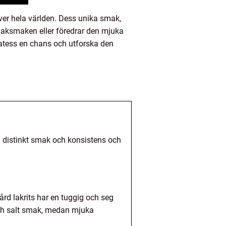
ver hela världen. Dess unika smak,
lmiaksmaken eller föredrar den mjuka
atess en chans och utforska den
n distinkt smak och konsistens och
ård lakrits har en tuggig och seg
 och salt smak, medan mjuka