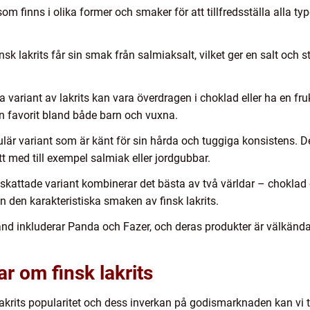
som finns i olika former och smaker för att tillfredsställa alla t
nsk lakrits får sin smak från salmiaksalt, vilket ger en salt och 
 variant av lakrits kan vara överdragen i choklad eller ha en fr
en favorit bland både barn och vuxna.
opulär variant som är känt för sin hårda och tuggiga konsistens. D
t med till exempel salmiak eller jordgubbar.
kattade variant kombinerar det bästa av två världar – choklad o
in den karakteristiska smaken av finsk lakrits.
and inkluderar Panda och Fazer, och deras produkter är välkända 
r om finsk lakrits
lakrits popularitet och dess inverkan på godismarknaden kan vi ta