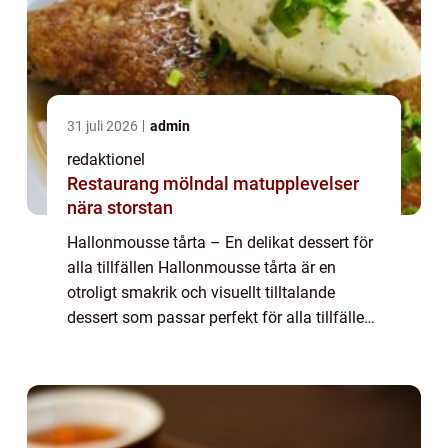
31 juli 2026
admin
redaktionel
Restaurang mölndal matupplevelser
nära storstan
Hallonmousse tårta – En delikat dessert för
alla tillfällen Hallonmousse tårta är en
otroligt smakrik och visuellt tilltalande
dessert som passar perfekt för alla tillfällen.
Med sin kombination av friska hallon och
len mousse smälter den i mun...