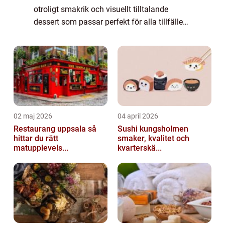
otroligt smakrik och visuellt tilltalande
dessert som passar perfekt för alla tillfällen.
Med sin kombination av friska hallon och
len mousse smälter den i mun...
02 maj 2026
04 april 2026
Restaurang uppsala så
Sushi kungsholmen
hittar du rätt
smaker, kvalitet och
matupplevels...
kvarterskä...