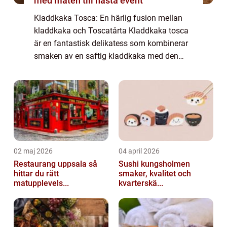
med maten till nästa event
Kladdkaka Tosca: En härlig fusion mellan
kladdkaka och Toscatårta Kladdkaka tosca
är en fantastisk delikatess som kombinerar
smaken av en saftig kladdkaka med den
krispiga och söta smaken av smörstekt
toscasmet. Denna läckerhet är en favorit
bland ch...
02 maj 2026
04 april 2026
Restaurang uppsala så
Sushi kungsholmen
hittar du rätt
smaker, kvalitet och
matupplevels...
kvarterskä...