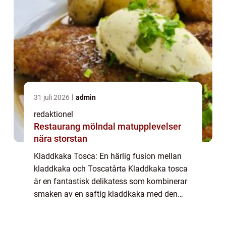
31 juli 2026
admin
redaktionel
Restaurang mölndal matupplevelser
nära storstan
Kladdkaka Tosca: En härlig fusion mellan
kladdkaka och Toscatårta Kladdkaka tosca
är en fantastisk delikatess som kombinerar
smaken av en saftig kladdkaka med den
krispiga och söta smaken av smörstekt
toscasmet. Denna läckerhet är en favorit