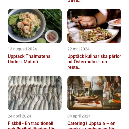
Gåva...
13 augusti 2024
22 maj 2024
Upptäck Thaimatens
Upptäck kulinariska pärlor
Under i Malmö
på Östermalm – en
resta...
24 april 2024
04 april 2024
Fiskbil - En traditionell
Catering i Uppsala – en
och flexibel lösning för...
smakrik upplevelse för