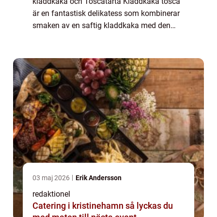
kladdkaka och Toscatårta Kladdkaka tosca
är en fantastisk delikatess som kombinerar
smaken av en saftig kladdkaka med den
krispiga och söta smaken av smörstekt
toscasmet. Denna läckerhet är en favorit
bland ch...
03 maj 2026
Erik Andersson
redaktionel
Catering i kristinehamn så lyckas du