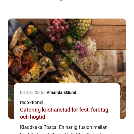
krispiga och söta smaken av smörstekt
toscasmet. Denna läckerhet är en favorit
bland ch...
08 maj 2026
Amanda Eklund
redaktionel
Catering kristianstad för fest, företag
och högtid
Kladdkaka Tosca: En härlig fusion mellan