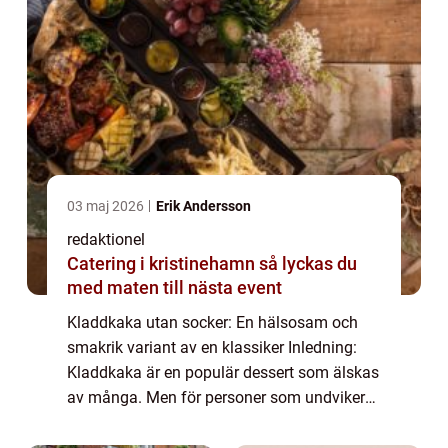
03 maj 2026
Erik Andersson
redaktionel
Catering i kristinehamn så lyckas du
med maten till nästa event
Kladdkaka utan socker: En hälsosam och
smakrik variant av en klassiker Inledning:
Kladdkaka är en populär dessert som älskas
av många. Men för personer som undviker
socker i sin kost kan den traditionella
kladdkakan vara ett problem. Som tur är