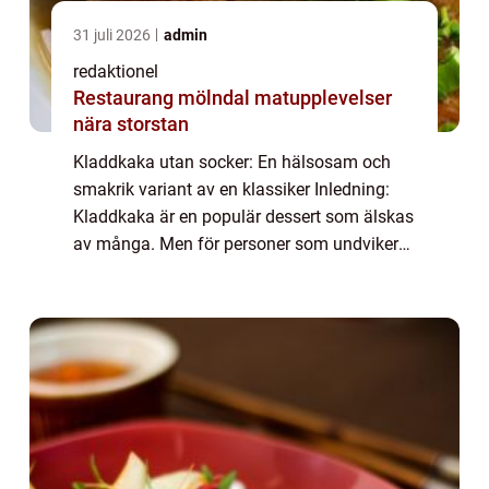
31 juli 2026
admin
redaktionel
Restaurang mölndal matupplevelser
nära storstan
Kladdkaka utan socker: En hälsosam och
smakrik variant av en klassiker Inledning:
Kladdkaka är en populär dessert som älskas
av många. Men för personer som undviker
socker i sin kost kan den traditionella
kladdkakan vara ett problem. Som tur är
finns...