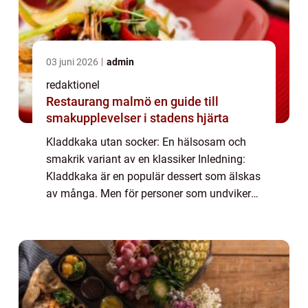
03 juni 2026
admin
redaktionel
Restaurang malmö en guide till
smakupplevelser i stadens hjärta
Kladdkaka utan socker: En hälsosam och
smakrik variant av en klassiker Inledning:
Kladdkaka är en populär dessert som älskas
av många. Men för personer som undviker
socker i sin kost kan den traditionella
kladdkakan vara ett problem. Som tur är
finns...