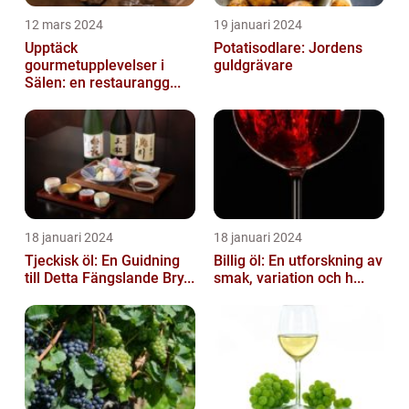
12 mars 2024
19 januari 2024
Upptäck
Potatisodlare: Jordens
gourmetupplevelser i
guldgrävare
Sälen: en restaurangg...
18 januari 2024
18 januari 2024
Tjeckisk öl: En Guidning
Billig öl: En utforskning av
till Detta Fängslande Bry...
smak, variation och h...