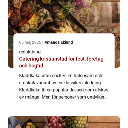
08 maj 2026
Amanda Eklund
redaktionel
Catering kristianstad för fest, företag
och högtid
Kladdkaka utan socker: En hälsosam och
smakrik variant av en klassiker Inledning:
Kladdkaka är en populär dessert som älskas
av många. Men för personer som undviker
socker i sin kost kan den traditionella
kladdkakan vara ett problem. Som tur är
finns...