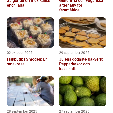
Så gör du en mexikansk
Glutenfria och veganska
enchilada
alternativ för
festmåltide...
02 oktober 2025
29 september 2025
Fiskbutik i Smögen: En
Julens godaste bakverk:
smakresa
Pepparkakor och
lussekatte...
28 september 2025
27 september 2025