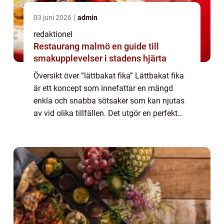
03 juni 2026
admin
redaktionel
Restaurang malmö en guide till
smakupplevelser i stadens hjärta
Översikt över ”lättbakat fika” Lättbakat fika
är ett koncept som innefattar en mängd
enkla och snabba sötsaker som kan njutas
av vid olika tillfällen. Det utgör en perfekt
lösning för den som vill bjuda på något gott
utan att behöva spend...