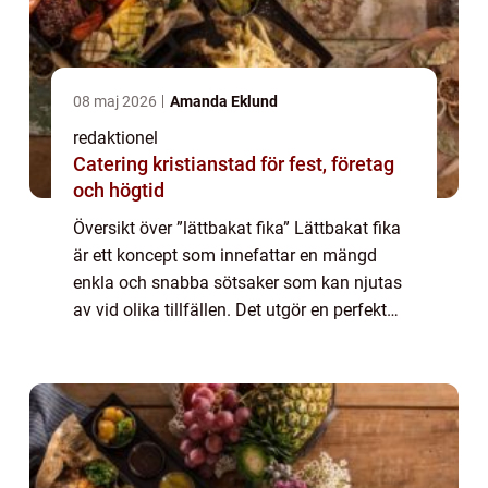
08 maj 2026
Amanda Eklund
redaktionel
Catering kristianstad för fest, företag
och högtid
Översikt över ”lättbakat fika” Lättbakat fika
är ett koncept som innefattar en mängd
enkla och snabba sötsaker som kan njutas
av vid olika tillfällen. Det utgör en perfekt
lösning för den som vill bjuda på något gott
utan att behöva spend...