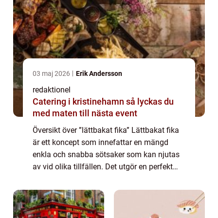
03 maj 2026
Erik Andersson
redaktionel
Catering i kristinehamn så lyckas du
med maten till nästa event
Översikt över ”lättbakat fika” Lättbakat fika
är ett koncept som innefattar en mängd
enkla och snabba sötsaker som kan njutas
av vid olika tillfällen. Det utgör en perfekt
lösning för den som vill bjuda på något gott
utan att behöva spend...