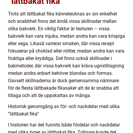
”lättbakat fika”
Trots att lättbakat fika kännetecknas av sin enkelhet
och snabbhet finns det ändå vissa skillnader mellan
olika bakverk. En viktig faktor är texturen – vissa
bakverk kan vara mjuka, medan andra kan vara krispiga
eller sega. Likaså varierar smaken, där vissa recept
fokuserar på choklad eller nötter, medan andra kan vara
fruktiga eller kryddiga. Det finns också skillnader i
bakmetoder, där vissa bakverk kan kräva ugnstillagning
medan andra enbart behöver blandas och formas.
Oavsett skillnaderna är dock gemensamma nämnare
för de flesta lättbakade fikasaker att de är snabba att
tillaga och att de uppskattas av många.
Historisk genomgång av för- och nackdelar med olika
”lättbakat fika”
I historien har det funnits både fördelar och nackdelar
med olika typer av lättbakat fika. Tidigare kunde det