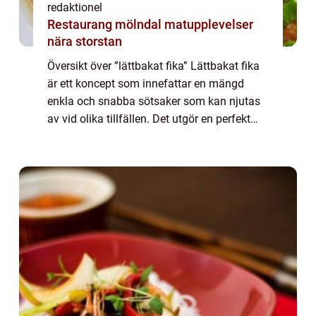
redaktionel
Restaurang mölndal matupplevelser
nära storstan
Översikt över ”lättbakat fika” Lättbakat fika
är ett koncept som innefattar en mängd
enkla och snabba sötsaker som kan njutas
av vid olika tillfällen. Det utgör en perfekt
lösning för den som vill bjuda på något gott
utan att behöva spend...