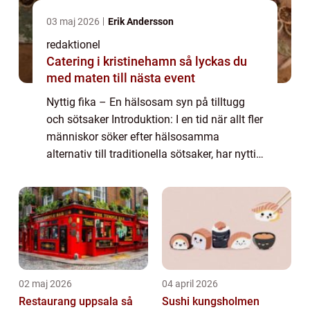
03 maj 2026
Erik Andersson
redaktionel
Catering i kristinehamn så lyckas du
med maten till nästa event
Nyttig fika – En hälsosam syn på tilltugg
och sötsaker Introduktion: I en tid när allt fler
människor söker efter hälsosamma
alternativ till traditionella sötsaker, har nyttig
fika blivit alltmer populärt. Medvetenheten
om att en balanserad kos...
02 maj 2026
04 april 2026
Restaurang uppsala så
Sushi kungsholmen