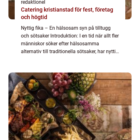
redaktionel
Catering kristianstad för fest, företag
och högtid
Nyttig fika – En hälsosam syn på tilltugg
och sötsaker Introduktion: I en tid när allt fler
människor söker efter hälsosamma
alternativ till traditionella sötsaker, har nyttig
fika blivit alltmer populärt. Medvetenheten
om att en balanserad kos...