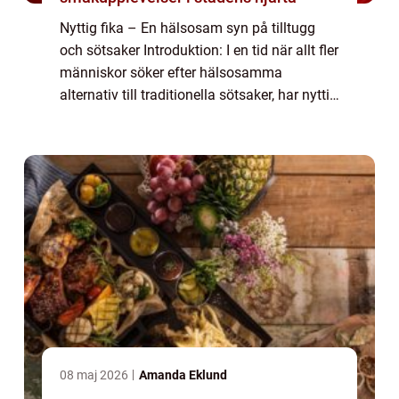
Nyttig fika – En hälsosam syn på tilltugg
och sötsaker Introduktion: I en tid när allt fler
människor söker efter hälsosamma
alternativ till traditionella sötsaker, har nyttig
fika blivit alltmer populärt. Medvetenheten
om att en balanserad kos...
08 maj 2026
Amanda Eklund