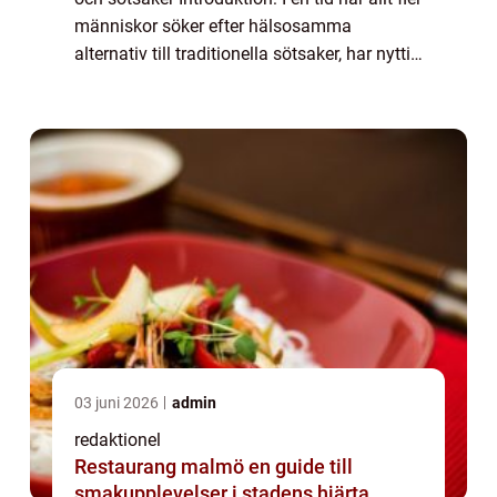
människor söker efter hälsosamma
alternativ till traditionella sötsaker, har nyttig
fika blivit alltmer populärt. Medvetenheten
om att en balanserad kos...
03 juni 2026
admin
redaktionel
Restaurang malmö en guide till
smakupplevelser i stadens hjärta