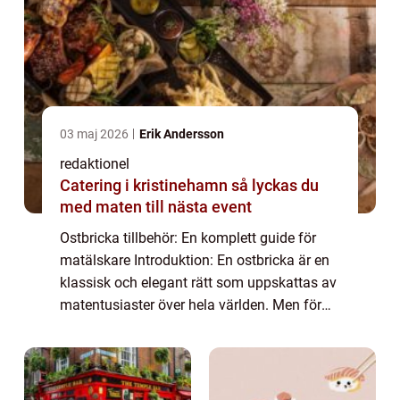
03 maj 2026
Erik Andersson
redaktionel
Catering i kristinehamn så lyckas du
med maten till nästa event
Ostbricka tillbehör: En komplett guide för
matälskare Introduktion: En ostbricka är en
klassisk och elegant rätt som uppskattas av
matentusiaster över hela världen. Men för
att skapa en perfekt ostbricka behövs det
mer än bara ostar. Ostbricka tillbe...