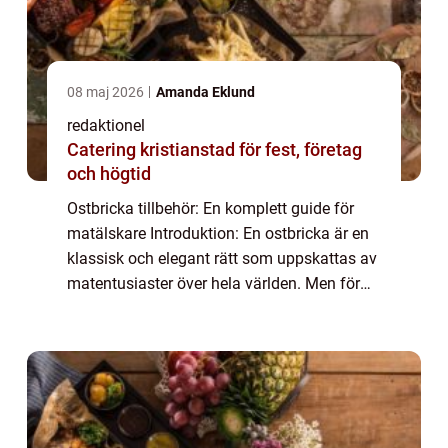
08 maj 2026
Amanda Eklund
redaktionel
Catering kristianstad för fest, företag
och högtid
Ostbricka tillbehör: En komplett guide för
matälskare Introduktion: En ostbricka är en
klassisk och elegant rätt som uppskattas av
matentusiaster över hela världen. Men för
att skapa en perfekt ostbricka behövs det
mer än bara ostar. Ostbricka tillbe...