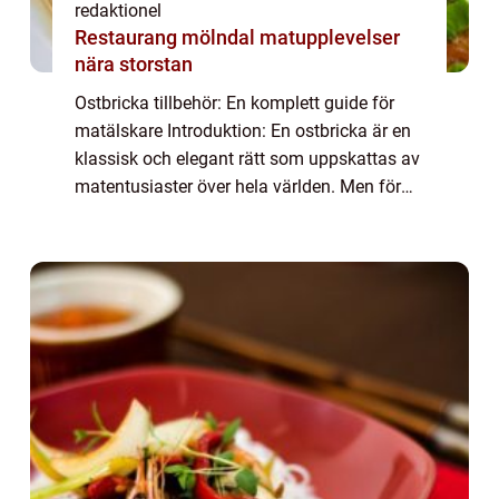
redaktionel
Restaurang mölndal matupplevelser
nära storstan
Ostbricka tillbehör: En komplett guide för
matälskare Introduktion: En ostbricka är en
klassisk och elegant rätt som uppskattas av
matentusiaster över hela världen. Men för
att skapa en perfekt ostbricka behövs det
mer än bara ostar. Ostbricka tillbe...