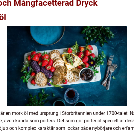
 och Mångfacetterad Dryck
öl
, är en mörk öl med ursprung i Storbritannien under 1700-talet.
även kända som porters. Det som gör porter öl speciell är dess
 djup och komplex karaktär som lockar både nybörjare och erfarn