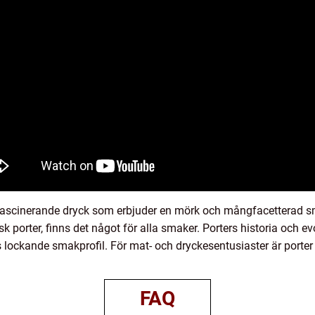
fascinerande dryck som erbjuder en mörk och mångfacetterad sm
tisk porter, finns det något för alla smaker. Porters historia och 
 lockande smakprofil. För mat- och dryckesentusiaster är porter ö
FAQ