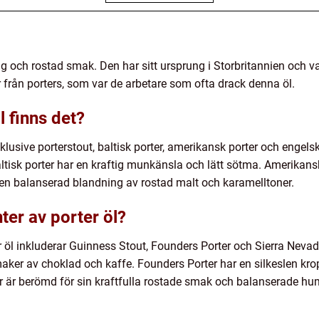
lig och rostad smak. Den har sitt ursprung i Storbritannien och
rån porters, som var de arbetare som ofta drack denna öl.
l finns det?
inklusive porterstout, baltisk porter, amerikansk porter och engels
ltisk porter har en kraftig munkänsla och lätt sötma. Amerikan
 en balanserad blandning av rostad malt och karamelltoner.
ter av porter öl?
r öl inkluderar Guinness Stout, Founders Porter och Sierra Neva
aker av choklad och kaffe. Founders Porter har en silkeslen kr
r är berömd för sin kraftfulla rostade smak och balanserade hu