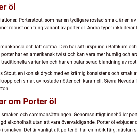
er öl
riationer. Porterstout, som har en tydligare rostad smak, är en a
mer robust och tung variant av porter öl. Andra typer inkluderar 
ga munkänsla och lätt sötma. Den har sitt ursprung i Baltikum oc
 porter har en amerikansk twist och kan vara mer humlig och ar
n traditionella varianten och har en balanserad blandning av ro
ss Stout, en ikonisk dryck med en krämig konsistens och smak a
 kropp och smak av rostade nötter och karamell. Sierra Nevada Po
eton.
ar om Porter öl
e i smaken och sammansättningen. Genomsnittligt innehåller por
gd alkoholhalt utan att vara överväldigande. Porter öl erbjuder
i smaken. Det är vanligt att porter öl har en mörk färg, nästan s