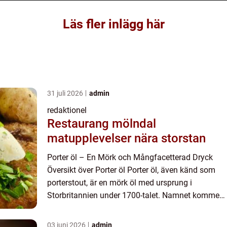
Läs fler inlägg här
31 juli 2026
admin
redaktionel
Restaurang mölndal
matupplevelser nära storstan
Porter öl – En Mörk och Mångfacetterad Dryck
Översikt över Porter öl Porter öl, även känd som
porterstout, är en mörk öl med ursprung i
Storbritannien under 1700-talet. Namnet kommer
från att den var populär bland Londons
hamnarbetare, även kän...
03 juni 2026
admin