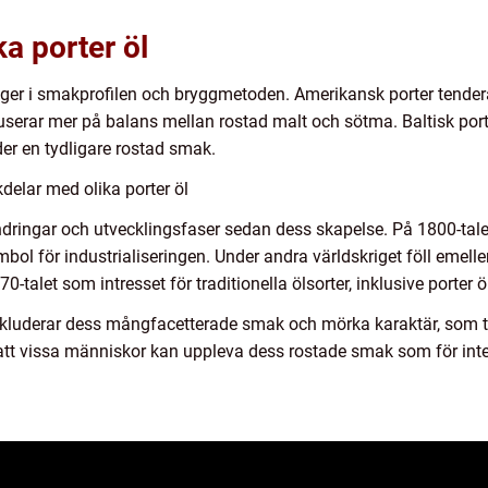
ka porter öl
ligger i smakprofilen och bryggmetoden. Amerikansk porter tender
serar mer på balans mellan rostad malt och sötma. Baltisk porte
er en tydligare rostad smak.
elar med olika porter öl
ringar och utvecklingsfaser sedan dess skapelse. På 1800-talet
l för industrialiseringen. Under andra världskriget föll emellerti
970-talet som intresset för traditionella ölsorter, inklusive porter 
inkluderar dess mångfacetterade smak och mörka karaktär, som ti
att vissa människor kan uppleva dess rostade smak som för intens