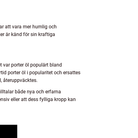
ar att vara mer humlig och
r är känd för sin kraftiga
 var porter öl populärt bland
d porter öl i popularitet och ersattes
öl, återuppväcktes.
lltalar både nya och erfarna
iv eller att dess fylliga kropp kan