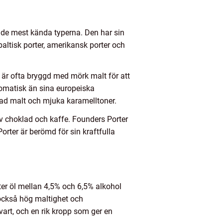
v de mest kända typerna. Den har sin
baltisk porter, amerikansk porter och
h är ofta bryggd med mörk malt för att
omatisk än sina europeiska
stad malt och mjuka karamelltoner.
v choklad och kaffe. Founders Porter
rter är berömd för sin kraftfulla
ter öl mellan 4,5% och 6,5% alkohol
 också hög maltighet och
vart, och en rik kropp som ger en