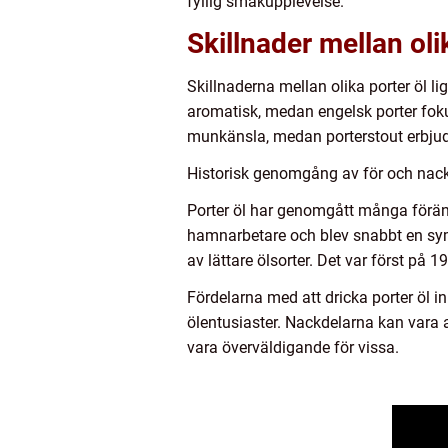
fyllig smakupplevelse.
Skillnader mellan oli
Skillnaderna mellan olika porter öl 
aromatisk, medan engelsk porter foku
munkänsla, medan porterstout erbjud
Historisk genomgång av för och nackd
Porter öl har genomgått många föränd
hamnarbetare och blev snabbt en symbo
av lättare ölsorter. Det var först på 1
Fördelarna med att dricka porter öl 
ölentusiaster. Nackdelarna kan vara 
vara överväldigande för vissa.