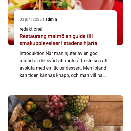
03 juni 2026
admin
redaktionel
Restaurang malmö en guide till
smakupplevelser i stadens hjärta
Introduktion När man njuter av en god
måltid är det svårt att motstå frestelsen att
avsluta med en läcker dessert. Men ibland
kan tiden kännas knapp, och man vill ha
något snabbt och enkelt som ändå
tillfredsställer ens sötsug. I denna artikel
kommer...