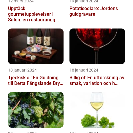
12 mars 2024
19 januari 2024
Upptäck
Potatisodlare: Jordens
gourmetupplevelser i
guldgrävare
Sälen: en restaurangg...
18 januari 2024
18 januari 2024
Tjeckisk öl: En Guidning
Billig öl: En utforskning av
till Detta Fängslande Bry...
smak, variation och h...