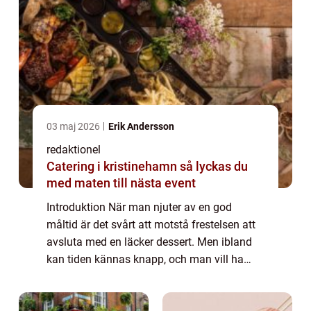
03 maj 2026
Erik Andersson
redaktionel
Catering i kristinehamn så lyckas du
med maten till nästa event
Introduktion När man njuter av en god
måltid är det svårt att motstå frestelsen att
avsluta med en läcker dessert. Men ibland
kan tiden kännas knapp, och man vill ha
något snabbt och enkelt som ändå
tillfredsställer ens sötsug. I denna artikel