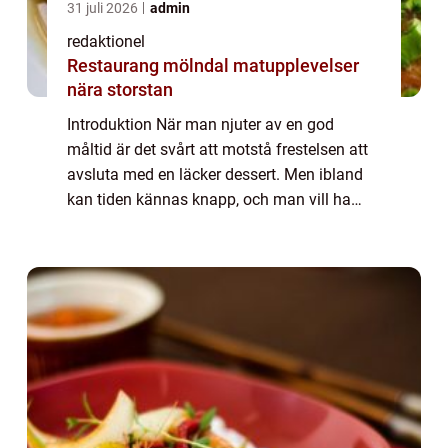
31 juli 2026
admin
redaktionel
Restaurang mölndal matupplevelser
nära storstan
Introduktion När man njuter av en god
måltid är det svårt att motstå frestelsen att
avsluta med en läcker dessert. Men ibland
kan tiden kännas knapp, och man vill ha
något snabbt och enkelt som ändå
tillfredsställer ens sötsug. I denna artikel
kommer...