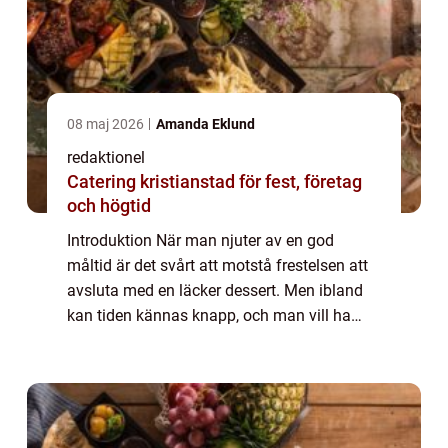
08 maj 2026
Amanda Eklund
redaktionel
Catering kristianstad för fest, företag
och högtid
Introduktion När man njuter av en god
måltid är det svårt att motstå frestelsen att
avsluta med en läcker dessert. Men ibland
kan tiden kännas knapp, och man vill ha
något snabbt och enkelt som ändå
tillfredsställer ens sötsug. I denna artikel
kommer...