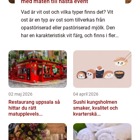
med maten till nästa event
Vad är vit ost och vilka typer finns det? Vit
ost är en typ av ost som tillverkas från
opastöriserad eller pastöriserad mjölk. Den
har en karakteristisk vit färg, och finns i flera
olika varianter. En populär variant av vit ost
är fetaosten, som härs...
02 maj 2026
04 april 2026
Restaurang uppsala så
Sushi kungsholmen
hittar du rätt
smaker, kvalitet och
matupplevels...
kvarterskä...