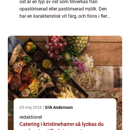
ost är en typ av ost som tillverkas från
opastöriserad eller pastöriserad mjölk. Den
har en karakteristisk vit färg, och finns i flera
olika varianter. En populär variant av vit ost
är fetaosten, som härs...
03 maj 2026
Erik Andersson
redaktionel
Catering i kristinehamn så lyckas du