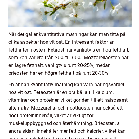
När det gäller kvantitativa mätningar kan man titta på
olika aspekter hos vit ost. En intressant faktor är
fetthalten i osten. Fetaost har vanligtvis en hög fetthalt,
som kan variera från 20% till 60%. Mozzarellaosten har
en lägre fetthalt, vanligtvis runt 20-25%, medan
brieosten har en högre fetthalt på runt 20-30%.
En annan kvantitativ mätning kan vara näringsvärdet
hos vit ost. Fetaosten är en bra källa till kalcium,
vitaminer och proteiner, vilket gör den till ett hälsosamt
alternativ. Mozzarella- och ricottaosten har också ett
högt proteininnehåll, vilket är viktigt för
muskeluppbyggnad och återhämtning. Brieosten, å
andra sidan, innehåller mer fett och kalorier, vilket kan
vara en nackdel för de som försöker begränsa sitt