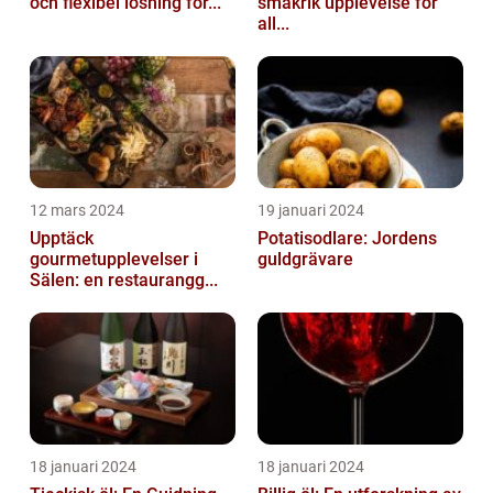
och flexibel lösning för...
smakrik upplevelse för
all...
12 mars 2024
19 januari 2024
Upptäck
Potatisodlare: Jordens
gourmetupplevelser i
guldgrävare
Sälen: en restaurangg...
18 januari 2024
18 januari 2024