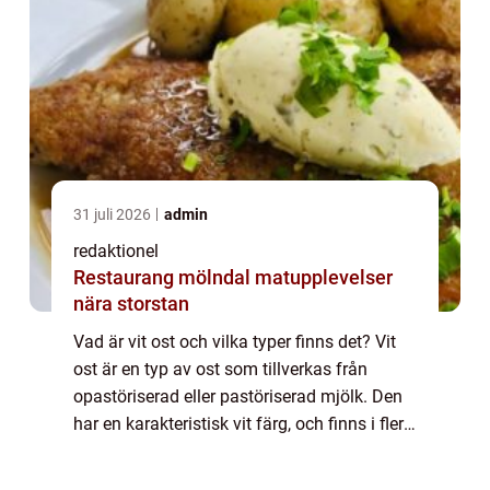
31 juli 2026
admin
redaktionel
Restaurang mölndal matupplevelser
nära storstan
Vad är vit ost och vilka typer finns det? Vit
ost är en typ av ost som tillverkas från
opastöriserad eller pastöriserad mjölk. Den
har en karakteristisk vit färg, och finns i flera
olika varianter. En populär variant av vit ost
är fetaosten, som härs...